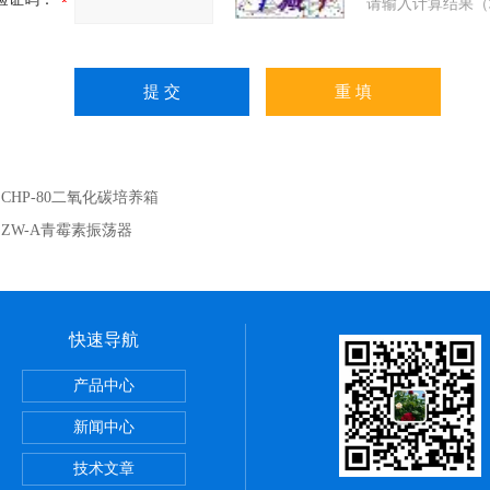
请输入计算结果（
：
CHP-80二氧化碳培养箱
：
ZW-A青霉素振荡器
快速导航
速离心机
产品中心
块加热器厂家供应
新闻中心
荡器往复回旋双功能水浴摇床
技术文章