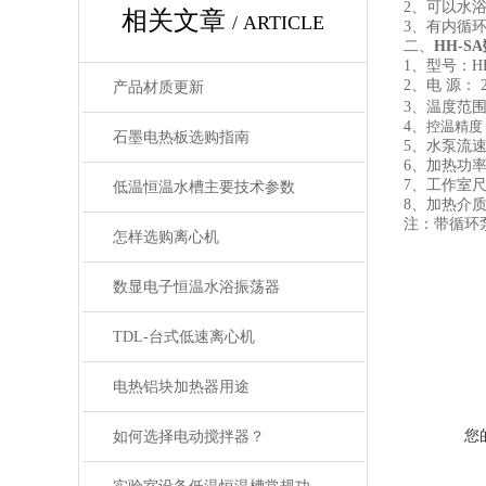
2
、可以水
相关文章
/ ARTICLE
3
、有内循
二、
HH-SA
1
、型号：HH
2
、
电
源：
2
产品材质更新
3
、
温度范
4
、
控温精度
石墨电热板选购指南
5
、水泵流
6
、加热功
7
、工作室
低温恒温水槽主要技术参数
8
、加热介
注：带循环
怎样选购离心机
数显电子恒温水浴振荡器
TDL-台式低速离心机
电热铝块加热器用途
您
如何选择电动搅拌器？