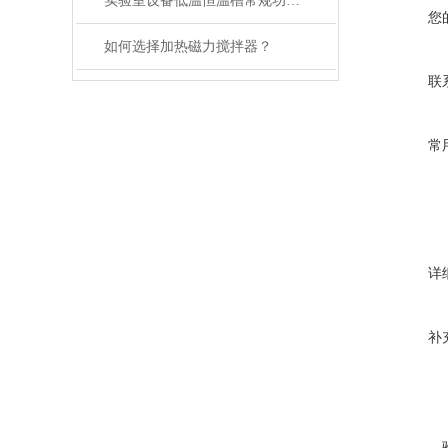
实验室设备低温恒温槽常规功能选择
您
如何选择加热磁力搅拌器？
联
常
详
补