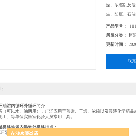
燥、浓缩以及浸
生、防疫、石油
产品型号：
HH
所属分类：
恒
更新时间：
202
联
明：
环油浴内循环外循环
简介：
浴（可以水、油两用），广泛应用于蒸馏、干燥、浓缩以及浸渍化学药品
化工、等单位实验室化验人员常用工具。
温循环油浴内循环外循环
特点：
循环泵、提高工作温度的均匀性。