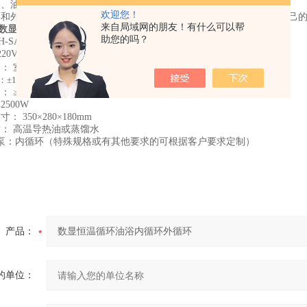
浴、油浴两用。
欢迎您！
环和外循环二种方式，或者选择内、外循环双重功能，用户可以根据自己
来自局域网的朋友！有什么可以帮
数显超级恒温油浴
(
内循环
)
技术参数：
助您的吗？
-SA
20V 50Hz
围：
室温
+5
℃
～
300
℃
：
±1℃
速：
≥6L/min
功率
40W
率
2500W
尺寸：
350×280×180mm
质：
高温导热油或蒸馏水
泵：内循环（特殊规格或有其他要求的可根据客户要求定制）
产品：
的单位：