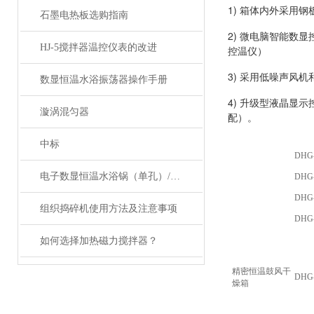
1) 箱体内外采用
石墨电热板选购指南
2) 微电脑智能数
HJ-5搅拌器温控仪表的改进
控温仪）
3) 采用低噪声风
数显恒温水浴振荡器操作手册
4) 升级型液晶显
漩涡混匀器
配）。
中标
DHG
电子数显恒温水浴锅（单孔）/不锈钢恒温水浴 电热水浴锅
DHG
DHG
组织捣碎机使用方法及注意事项
DHG
如何选择加热磁力搅拌器？
精密恒温鼓风干
DHG-
燥箱