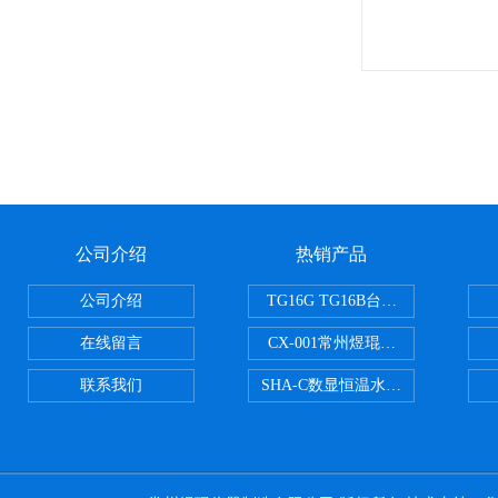
公司介绍
热销产品
公司介绍
TG16G TG16B台式高速离心机
在线留言
CX-001常州煜琨电热铝块加热器
联系我们
SHA-C数显恒温水浴振荡器往复