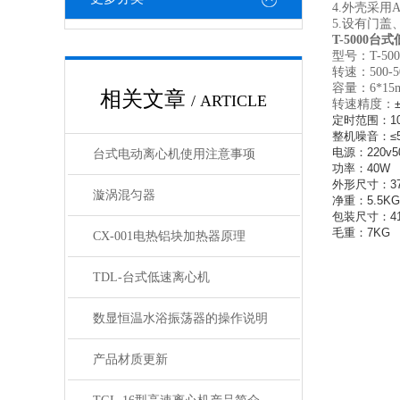
4.外壳采
5.设有门
T-5000
台式
型号：T-500
转速：500-5
容量：6*15ml 
相关文章
/ ARTICLE
转速精度：
定时范围：10s-
整机噪音：≤5
电源：220v5
台式电动离心机使用注意事项
功率：40W
外形尺寸：375
漩涡混匀器
净重：5.5KG
包装尺寸：410
毛重：7KG
CX-001电热铝块加热器原理
TDL-台式低速离心机
数显恒温水浴振荡器的操作说明
产品材质更新