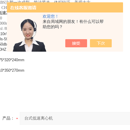
用ABS注塑一次成型，简洁紧凑，体积轻巧，美观大方
盖、CHAO速保护、具有故障自动提示功能。
低速离心机
参数
欢迎您！
0
来自局域网的朋友！有什么可以帮
000r/min可调
助您的吗？
/8*15ml/12*10ml
±10r/min
59min/59s
0db
0HZ
*320*240mm
*350*270mm
产品：