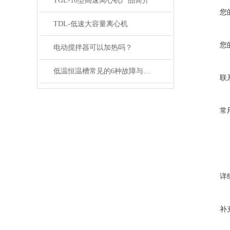
TGL-16型高速离心机产品简介
您
TDL-低速大容量离心机
您
电动搅拌器可以加热吗？
低温恒温槽常见的6种故障与解决
联
常
详
补