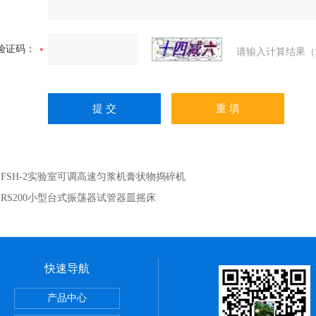
验证码：
请输入计算结果（
：
FSH-2实验室可调高速匀浆机膏状物捣碎机
：
RS200小型台式振荡器试管器皿摇床
快速导航
速离心机
产品中心