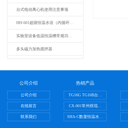
台式电动离心机使用注意事项
HH-601超级恒温水浴（内循环泵）的技术参数
实验室设备低温恒温槽常规功能选择
多头磁力加热搅拌器
公司介绍
热销产品
公司介绍
TG16G TG16B台式高速离心机
在线留言
CX-001常州煜琨电热铝块加热器
联系我们
SHA-C数显恒温水浴振荡器往复