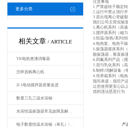
注意事项
1.严禁超转子额定
更多分类
2.运行中禁止强行
3.若出现离心管破
我们公司主营
实验
离心机系列
（
高速
1.
搅拌器系列
（
磁力
2.
恒温
加热
系列
恒
3.
/
/
(
相关文章
/ ARTICLE
电热套、电热干燥
4.
振荡器摇床系列（
5.
能振荡器，垂直振
YK电热煮沸消毒器
四氟系列产品（搅
6.
混匀乳化系列（高
7.
制样
消解设备（
8.
/
怎样选购离心机
培养箱系列（电热
9.
我司承诺：我司产
JJ-1电动搅拌器质量改进
让您使用更安心以
偿的违法恶意行为
数显三孔三温水浴锅
水浴恒温振荡器常见故障及解决方案
电子数显恒温水浴锅（单孔）/不锈钢恒温水浴 电热水浴锅
产