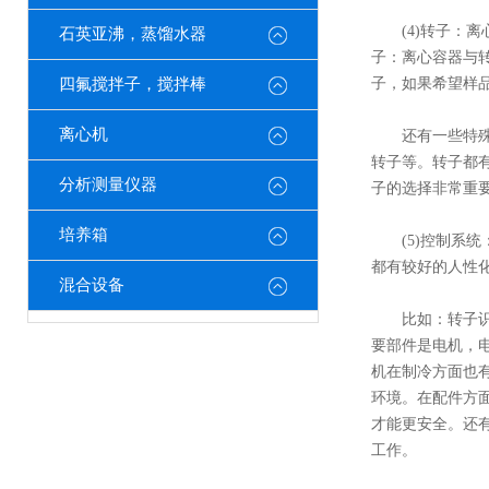
(4)转子：离
石英亚沸，蒸馏水器
子：离心容器与
四氟搅拌子，搅拌棒
子，如果希望样
离心机
还有一些特殊试
转子等。转子都有
分析测量仪器
子的选择非常重
培养箱
(5)控制系统
都有较好的人性化
混合设备
比如：转子识别
要部件是电机，
机在制冷方面也
环境。在配件方
才能更安全。还
工作。