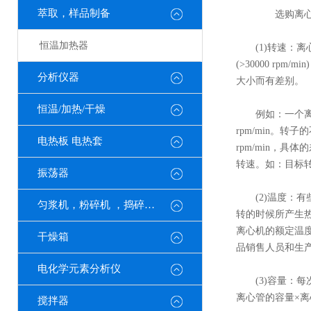
萃取，样品制备
选购离心机
恒温加热器
(1)转速：离心机根据
(>30000 r
分析仪器
大小而有差别。
恒温/加热/干燥
例如：一个离心机
rpm/min。转
电热板 电热套
rpm/min，
转速。如：目标转速是
振荡器
(2)温度：有
匀浆机，粉碎机 ，捣碎机，
转的时候所产生热
离心机的额定温度
干燥箱
品销售人员和生
电化学元素分析仪
(3)容量：每
离心管的容量×
搅拌器