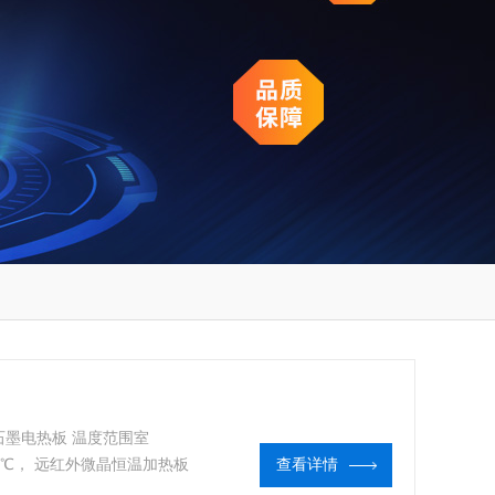
石墨电热板 温度范围室
00℃， 远红外微晶恒温加热板
查看详情