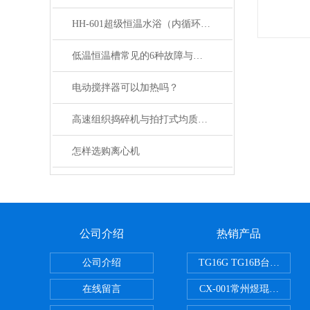
HH-601超级恒温水浴（内循环泵）的技术参数
低温恒温槽常见的6种故障与解决
电动搅拌器可以加热吗？
高速组织捣碎机与拍打式均质机的区别
怎样选购离心机
公司介绍
热销产品
公司介绍
TG16G TG16B台式高
在线留言
CX-001常州煜琨电热铝