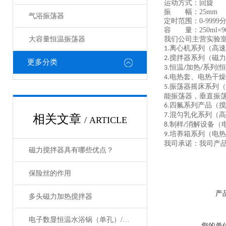
运动方式：回旋
振 幅：25mm
气浴振荡器
定时范围：0-9999
容 量：250ml×96
大容量恒温振荡器
我们公司主营
实验
离心机系列
（
高速
1.
搅拌器系列
（
磁力
2.
更多分类
恒温
加热
系列
恒
3.
/
/
(
电热套、电热干燥
4.
振荡器摇床系列（
5.
能振荡器，垂直振
四氟系列产品（搅
6.
混匀乳化系列（高
7.
相关文章
/ ARTICLE
制样
消解设备（
8.
/
培养箱系列（电热
9.
我司承诺：我司产
磁力搅拌器具有哪些优点？
保险丝的作用
产
多头磁力加热搅拌器
电子数显恒温水浴锅（单孔）/不锈钢恒温水浴 电热水浴锅
您的单