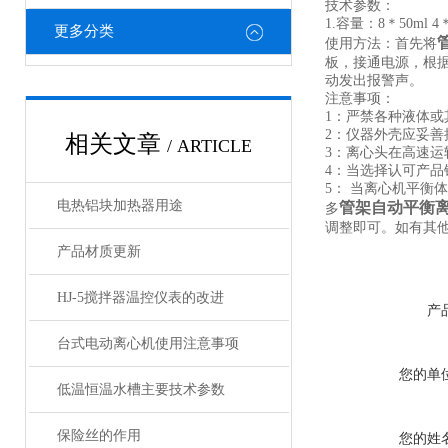
技术参数：
1.容量：8＊50ml
更多分类
使用方法：首先将
板，接通电源，根
动发出报警声。
注意事项：
1：严禁各种液体
2：仪器外壳应妥
相关文章
/ ARTICLE
3：离心头在高速运
4：当选择认可产
5： 当离心机平衡
电热铝块加热器用途
管架自动平衡
多
调整即可。如有其
产品材质更新
HJ-5搅拌器温控仪表的改进
产
台式电动离心机使用注意事项
您的单
低温恒温水槽主要技术参数
保险丝的作用
您的姓