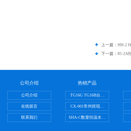
上一篇：
HH-
下一篇：
85-
公司介绍
热销产品
公司介绍
TG16G TG16B台式高速离心机
在线留言
CX-001常州煜琨电热铝块加热器
联系我们
SHA-C数显恒温水浴振荡器往复