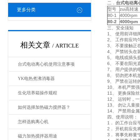
二．
台式电动离
型号
zui高转速
更多分类
80-1
4000rpm
80-2
4000rpm
三、安全须知
1、 使用前详细
2、 工作前应均
相关文章
/ ARTICLE
3、 不要接触正
4、 严禁转头
5、 电线或插
6、 不要在阳光
台式电动离心机使用注意事项
7、 用户提供
8、 切勿把本机
YK电热煮沸消毒器
9、 严禁在运转
10、 本机严禁
生化培养箱操作规程
11、 更换保险
12、 运转时
13、 勿让儿童
如何选择加热磁力搅拌器？
14、 严禁用
四、使用说明：
怎样选购离心机
1． 的工作台
2． 开机前应
3． 将事先称量
磁力加热搅拌器用途