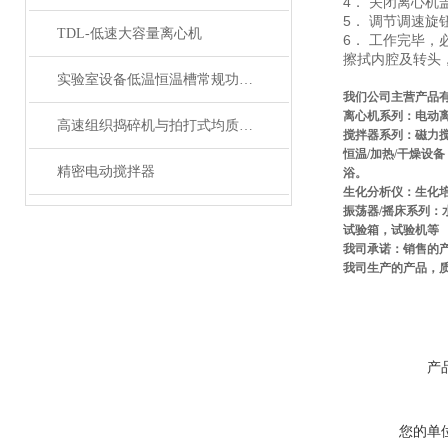
4． 关闭离心
5． 调节调速旋
TDL-低速大容量离心机
6． 工作完毕，
擦拭内腔及转头
实验室设备低温恒温槽常规功能选择
我们公司主营产品
离心机系列：电动
高速组织捣碎机与拍打式均质机的区别
搅拌器系列：磁力
恒温
/
加热
/
干燥设备
精密电动搅拌器
浴。
生化分析仪：生化
振荡器
/
摇床系列：
试验箱，试验机等
我司承诺：销售的
我司生产的产品，
产
您的单